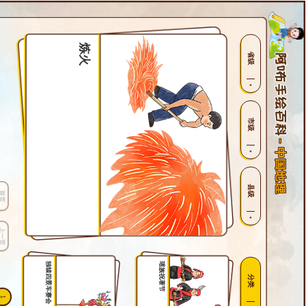
炼火
省级
市级
县级
首页
上一页
独辕四景车赛会
瑶族祝著节
分类
1