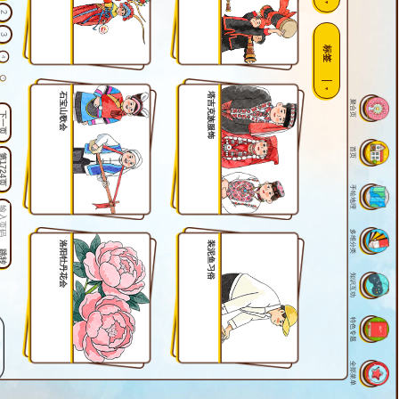
2
3
标签
4
5
石宝山歌会
塔吉克族服饰
聚合页
6
下一页
7
8
首页
1724页
9
手绘地理
10
11
多维分类
12
洛阳牡丹花会
装泥鱼习俗
跳转
13
知识互动
14
15
特色专题
16
17
全部菜单
18
19