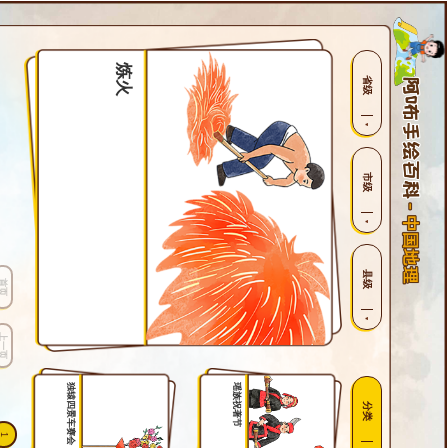
炼火
省级
市级
县级
首页
上一页
独辕四景车赛会
瑶族祝著节
分类
1