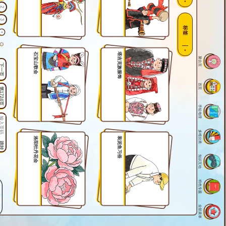
2
3
标签
4
5
石宝山歌会
塔吉克族服饰
聚合页
6
下一页
7
8
首页
1724页
9
手绘地理
10
11
多维分类
12
洛阳牡丹花会
装泥鱼习俗
跳转
13
知识互动
14
15
特色专题
16
17
全部菜单
18
19