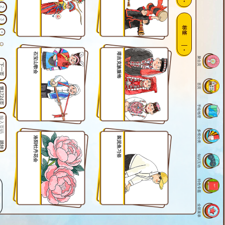
2
3
标签
4
5
石宝山歌会
塔吉克族服饰
聚合页
6
下一页
7
8
首页
1724页
9
手绘地理
10
11
多维分类
12
洛阳牡丹花会
装泥鱼习俗
跳转
13
知识互动
14
15
特色专题
16
17
全部菜单
18
19