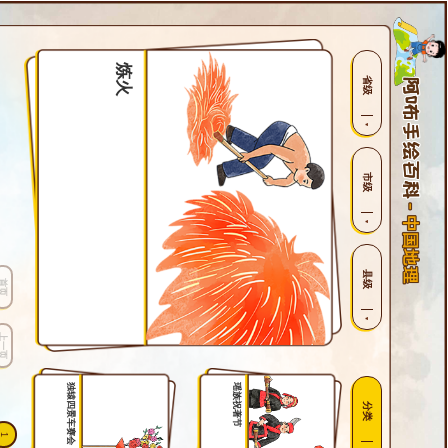
炼火
省级
市级
县级
首页
上一页
独辕四景车赛会
瑶族祝著节
分类
1